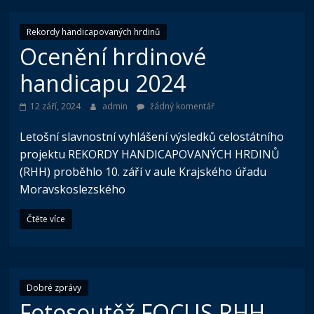
Rekordy handicapovaných hrdinů
Ocenění hrdinové
handicapu 2024
12 září, 2024
admin
žádný komentář
Letošní slavnostní vyhlášení výsledků celostátního
projektu REKORDY HANDICAPOVANÝCH HRDINŮ
(RHH) proběhlo 10. září v aule Krajského úřadu
Moravskoslezského
Čtěte více
Dobré zprávy
Fotosoutěž FOCUS RHH